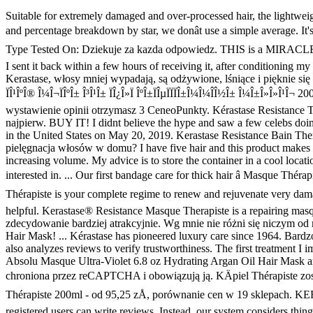
Suitable for extremely damaged and over-processed hair, the lightweight mask revitalises hair strands and locks in moisture so you can experience silky smooth, hydrated locks. To calculate the overall star rating and percentage breakdown by star, we donât use a simple average. It's so frustrating when you buy a product based on reviews - that you assume it's truthful - and you end up damaging your hair. 79%. Hair Type Tested On: Dziekuje za kazda odpowiedz. THIS is a MIRACLE PRODUCT. i jeszcze jedno nie moge sie do czytac ile czasu nalezy Maske pozostawic na wlosach. Iâve never had a product work so well. I sent it back within a few hours of receiving it, after conditioning my hair with another more nourishing conditioner. Dzięki temu po systematycznym stosowaniu szamponów, masek oraz odżywek z serii Kerastase, włosy mniej wypadają, są odżywione, lśniące i pięknie się układają. Prime members enjoy FREE Delivery and exclusive access to music, movies, TV shows, original audio series, and Kindle books. ÏÎ¹ÎºÎ® Î¼Î¬ÏÎºÎ± Î³Î¹Î± ÏÎ¿Î»Ï ÎºÎ±ÏÎµÏÏÏÎ±Î¼Î¼Î­Î½Î± Î¼Î±Î»Î»Î¹Î¬ 200 ml 27,90 â¬ Kerastase Masque Therapiste 200ml 5E1928700 Sprawdź Zaufanych Partnerów Ceneo.pl. 132,50 zł, Z wysyłką od Za wystawienie opinii otrzymasz 3 CeneoPunkty. Kérastase Resistance Therapiste Masque is a butter-textured masque that deeply penetrates hair to restore strength and boost elasticity. Aby otrzymać CeneoPunkty najpierw. BUY IT! I didnt believe the hype and saw a few celebs doing some things about this product range on insta and was even more dubious...but I am convinced too now and totally converted. Reviewed in the United States on May 20, 2019. Kerastase Resistance Bain Therapiste Review | Be kind, thumbs up! Witam, czy maska nadaje się do włosów po zabiegu keratynowego prostowania włosów, jako pielęgnacja włosów w domu? I have five hair and this product makes my hair look thicker and fuller! This conditioner has eradicated the need to use any alcohol containing products to tame the frizz while increasing volume. My advice is to store the container in a cool location and keep small stash in your shower. After viewing product detail pages, look here to find an easy way to navigate back to pages you are interested in. ... Our first bandage care for thick hair â Masque Thérapiste. Maska do włosów Resistance Fiber Quality Renewal Masque 3-4, stworzona przez francuską markę Kerastase. Step 3. The Resistance Thérapiste is your complete regime to renew and rejuvenate very damaged hair. I will usually do b3 Demi conditioner and thatâs the only product that I can say thatâs worked prior to this one. 5 people found this helpful. Kerastase® Resistance Masque Therapiste is a repairing masque for very damaged, over-processed, thick hair. The results are immediate even after the first application. Z piękną fryzurą poczujesz się zdecydowanie bardziej atrakcyjnie. Wg mnie nie różni się niczym od masek L'oreal za 40pln. £19.20 ... Wasn't as good as I expected from reading the review's. Start your review of Kerastase Masque Therapiste Hair Mask! ... Kérastase has pioneered luxury care since 1964. Bardzo szybko można dostrzec efekt na spalonych włosach. I hesitate to splurge on any hair products but this is one that is well worth the cost! It also analyzes reviews to verify tr