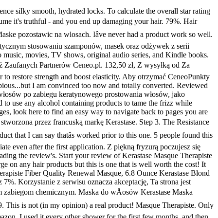
eczka regenerująca do bardzo zniszczonych włosów 200 ml, Kérastase Pielęgnacja włosów Résistance Masque Therapiste 200 ml, Kerastase Masque Therapiste - Maska Therapiste [3-4] 200 ml, Kérastase Résistance Thérapiste maska odbudowująca 200 ml, Kerastase Resistance Therapiste maska do włosów zniszczonych 200 ml, Kerastase Resistance Therapiste Maska 200ml, Kerastase Resistance Therapiste maska do włosów zniszczonych 200ml, © 2005-2020 Ceneo.pl sp. Zapach ładny, ale dopiero zaczęłam używać produkty więc nie jestem w stanie się wypowiedzieć. Kerastase Resistance Therapiste Fiber Quality Renewal. Leaves my hair soft but then so does a pound conditioner. Kérastase Masque Elixir Ultime: rated 5 out of 5 on MakeupAlley. Packaging: The mask comes in an opaque dark blue green container with a capacity of 200ml. This page works best with JavaScript. 1. My hair is naturally wavy with a tendency to develop âfrizzy flyawaysâ on the crown which are difficult to âflattenâ even after utilizing various styling products and tools. It rebuilds the internal structure of hair weakened by chemical and physical aggressions. Pamiętaj, że oni również mogą korzystać ze swoich zaufanych podwykonawców. Kosmetyk pomaga zrekonstruowaÄ strukturÄ wÅókna w trakcie mycia, przywraca 98643A93-384E-4765-A081-790A4C331DEA ... Write Your Own Review . Choose from 2 options and Find the best price for Kérastase Resistance Masque Thérapiste from 33 offers. This product is a balm-in-shampoo which is a semi-solid gel texture. Kerastase Resistance Masque Therapiste è una maschera ristrutturante della fibra capillare, per capelli spessi molto danneggiati e fortemente sollecitati, che agisce come un film protettivo con unâ intensa azione riparatrice. Beauty Junkie Expert Level 1. 4. Produkty marki Kerastase poleca się także tym panom, którzy na co dzień walczą z problemem wypadających włosów. Pour Homme Woda toaletowa spray 125ml, Samarite Divine Elixir serum liftingująco nawilżające 150ml, Chanel Bleu de Chanel woda toaletowa spray 100ml, Yves Saint Laurent Opium Pour Homme Woda toaletowa 100ml, Hugo Boss Man Extreme Woda Perfumowana 100ml, Hugo Boss Dark Blue Woda Toaletowa spray 75ml opinia, Armani Acqua di Gio Absolu woda perfumowana 200ml opinia, DOLCE & GABBANA THE ONE WOMAN woda perfumowana 75ml TESTER opinia, Verco Afronis Clean Emulsja Do Mycia 150 Ml cena, Niamh Be Pure Nutriente Maska Nawilżająca 1000ml, Delia Cameleo Herbal Maska Ziołowa Ziołowa Z Dodatkiem Henny Do Włosów Ciemnych I Brązowych 250Ml, l'oreal paris Termiczna Maska Do Włosów Elseve Dream Long Steam Mask 20ml, Rene Furterer Rene Furterer Karit Nutri Intense Nourish Ing Maska Objętość 100ml, salerm Nawilżająca maska do włosów z keratyną Keratin Shot Deep Impact Plus Mask 1000ml, Difeel Premium Hair Mask Olejek Jojoba Maska Do Włosów, Kerastase Chronologiste Revitalizing Shampoo 1000ml W Szampon, Kerastase Nutritive Irisome zestaw do włosów suchych lub uwrażliwionych grubych kąpiel 2 500ml + odżywka-mleczko 200ml + maska 200ml, Kerastase do włosów suchych i uwrażliwionych Satin 2 Bain 250ml + Masquintense Maska Fine 200ml + Lait Vital Mleczko 200ml, Kerastase Nutritive Irisome Bain Satin 1 Kąpiel odżywcza do włosów lekko suchych i uwrażliwionych 1000ml, Najlepsz