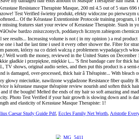
ulius Caesar Study Guide Pdf
,
Eccles Family Net Worth
,
Aristotle Eve